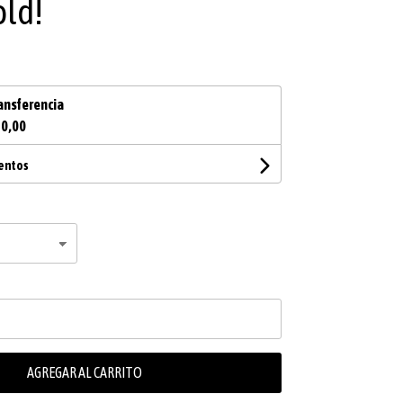
old!
ansferencia
70,00
uentos
AGREGAR AL CARRITO