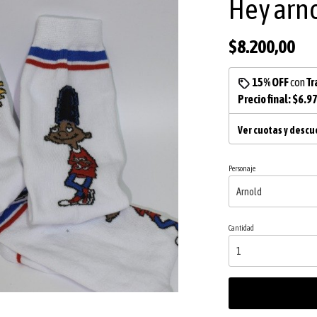
Hey arn
$8.200,00
15% OFF
con
Tr
Precio final:
$6.9
Ver cuotas y desc
Personaje
Cantidad