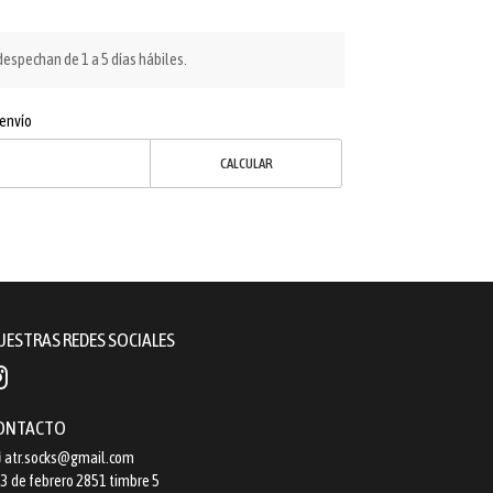
espechan de 1 a 5 días hábiles.
 envío
CALCULAR
UESTRAS REDES SOCIALES
ONTACTO
atr.socks@gmail.com
3 de febrero 2851 timbre 5