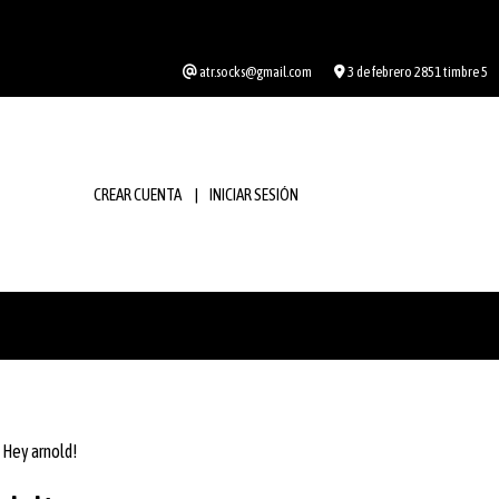
atr.socks@gmail.com
3 de febrero 2851 timbre 5
CREAR CUENTA
INICIAR SESIÓN
Hey arnold!