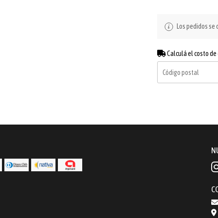
Los pedidos se d
Calculá el costo de
N
C